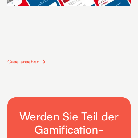
Case ansehen

Werden Sie Teil der
Gamification-