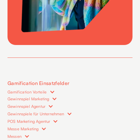
Gamification Einsatzfelder
Gamification Vorteile
Gewinnspiel Marketing
Gewinnspiel Agentur
Gewinnspiele für Unternehmen
POS Marketing Agentur
Messe Marketing
Messen