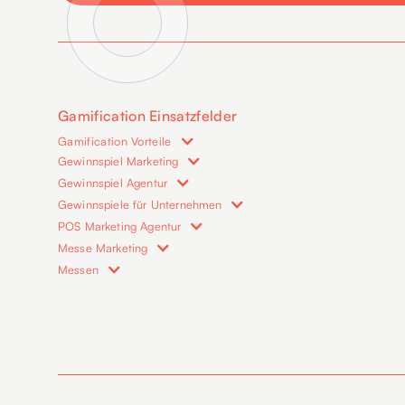
Gamification Einsatzfelder
Gamification Vorteile
Gewinnspiel Marketing
Gewinnspiel Agentur
Gewinnspiele für Unternehmen
POS Marketing Agentur
Messe Marketing
Messen