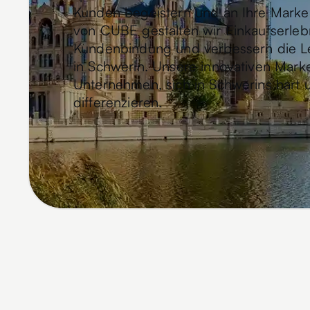
Kunden begeistern und an Ihre Marke
von CUBE gestalten wir Einkaufserlebni
Kundenbindung und verbessern die Le
in Schwerin. Unsere innovativen Marke
Unternehmen, sich in Schwerins hart
differenzieren.