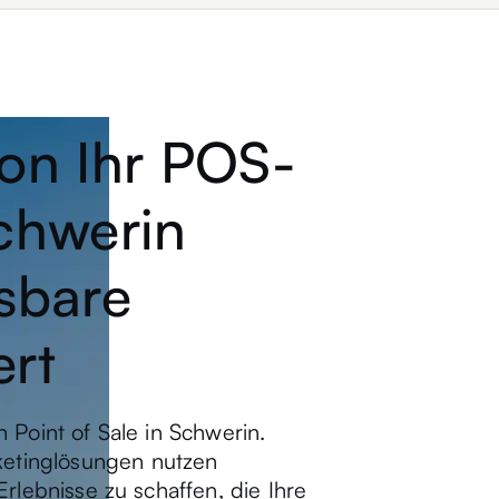
on Ihr POS-
chwerin
sbare
ert
 Point of Sale in Schwerin.
etinglösungen nutzen
Erlebnisse zu schaffen, die Ihre