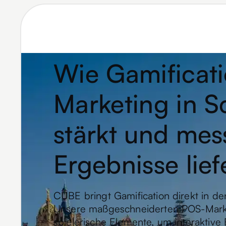
Wie Gamificati
Marketing in S
stärkt und mes
Ergebnisse lief
CUBE bringt Gamification direkt in den
Unsere maßgeschneiderten POS-Mark
spielerische Elemente, um interaktive 