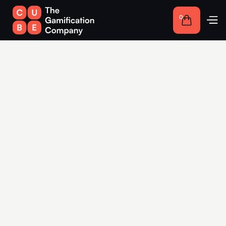
0
Gewinnspiele für
Unternehmen in
Bremen: Interaktive
Lösungen für mehr
Engagement
Nutzen Sie die Vorteile von Gamification in Bremen, um
interaktive Erlebnisse zu schaffen, die Ihre Kundenbindung
stärken und Ihre Marke nachhaltig in Erinnerung bleiben
lassen.