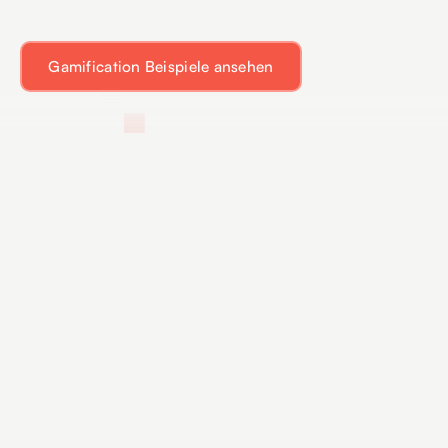
Gamification Beispiele ansehen
Warum Gewinnspiele für
Unternehmen in Bremen
unverzichtbar sind
In der heutigen Marketinglandschaft von Bremen ist es
unerlässlich, die Aufmerksamkeit Ihrer Zielgruppe zu gewinnen
und langfristig zu binden. Gewinnspiele für Unternehmen bieten
eine spielerische und interaktive Möglichkeit, das Engagement zu